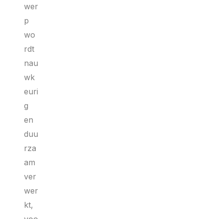
wer
p
wo
rdt
nau
wk
euri
g
en
duu
rza
am
ver
wer
kt,