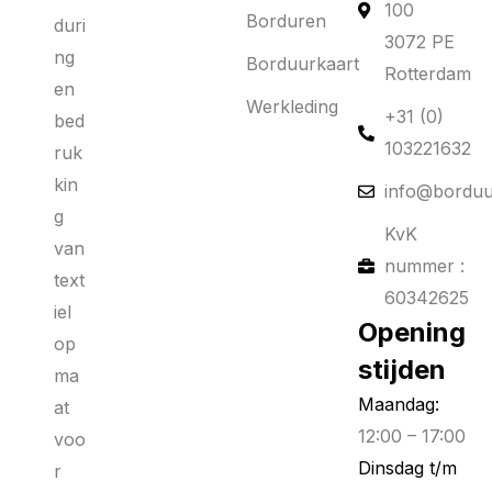
100
Borduren
duri
3072 PE
ng
Borduurkaart
Rotterdam
en
Werkleding
+31 (0)
bed
103221632
ruk
kin
info@borduu
g
KvK
van
nummer :
text
60342625
iel
Opening
op
stijden
ma
Maandag:
at
12:00 – 17:00
voo
Dinsdag t/m
r