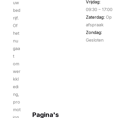
Vrijdag:
uw
09:30 – 17:00
bed
Zaterdag:
Op
rijf.
afspraak
Of
Zondag:
het
Gesloten
nu
gaa
t
om
wer
kkl
edi
ng,
pro
mot
Pagina's
ion