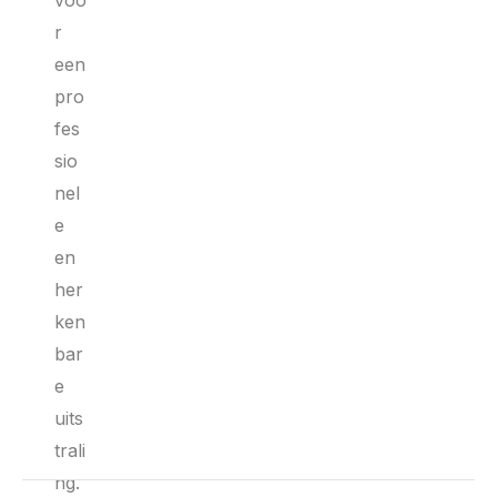
voo
r
een
pro
fes
sio
nel
e
en
her
ken
bar
e
uits
trali
ng.