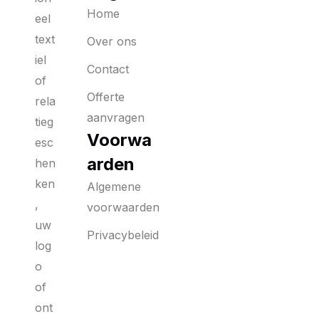
Home
eel
text
Over ons
iel
Contact
of
Offerte
rela
aanvragen
tieg
Voorwa
esc
arden
hen
ken
Algemene
,
voorwaarden
uw
Privacybeleid
log
o
of
ont