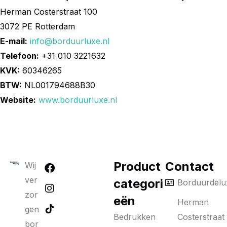
Herman Costerstraat 100
3072 PE Rotterdam
E-mail:
info@borduurluxe.nl
Telefoon:
+31 010 3221632
KVK:
60346265
BTW:
NL001794688B30
Website:
www.borduurluxe.nl
Product
Contact
Wij
ver
categori
Borduurdelu
zor
eën
Herman
gen
Bedrukken
Costerstraat
bor