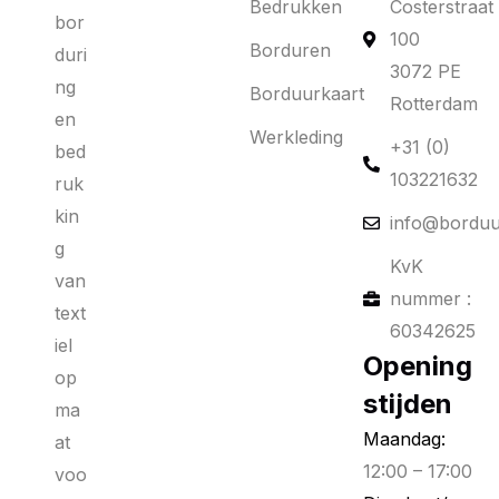
Bedrukken
Costerstraat
bor
100
Borduren
duri
3072 PE
ng
Borduurkaart
Rotterdam
en
Werkleding
+31 (0)
bed
103221632
ruk
kin
info@borduu
g
KvK
van
nummer :
text
60342625
iel
Opening
op
stijden
ma
Maandag:
at
12:00 – 17:00
voo