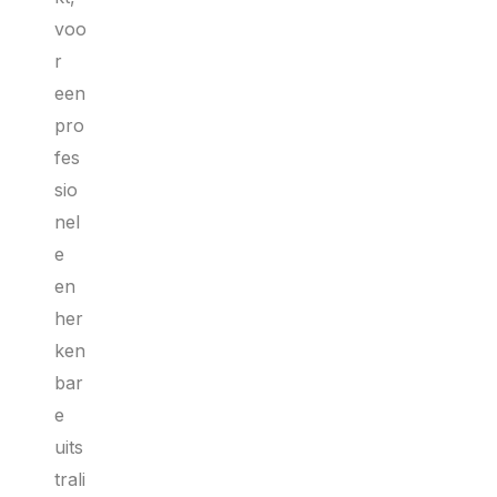
voo
r
een
pro
fes
sio
nel
e
en
her
ken
bar
e
uits
trali