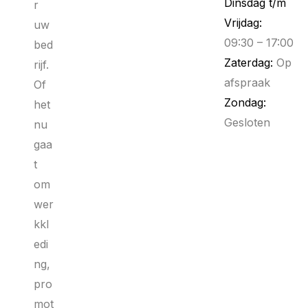
Dinsdag t/m
r
Vrijdag:
uw
09:30 – 17:00
bed
Zaterdag:
Op
rijf.
afspraak
Of
Zondag:
het
Gesloten
nu
gaa
t
om
wer
kkl
edi
ng,
pro
mot