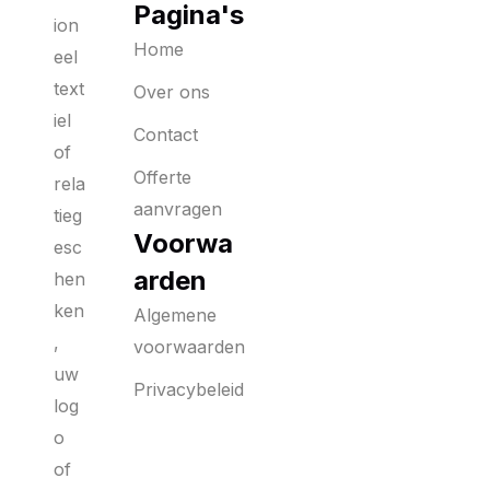
Pagina's
ion
Home
eel
text
Over ons
iel
Contact
of
Offerte
rela
aanvragen
tieg
Voorwa
esc
arden
hen
ken
Algemene
,
voorwaarden
uw
Privacybeleid
log
o
of