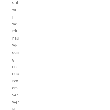
ont
wer
p
wo
rdt
nau
wk
euri
g
en
duu
rza
am
ver
wer
kt,