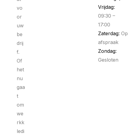
Vrijdag:
vo
09:30 –
or
17:00
uw
Zaterdag:
Op
be
afspraak
drij
Zondag:
f.
Gesloten
Of
het
nu
gaa
t
om
we
rkk
ledi