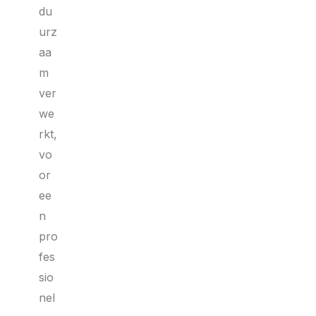
du
urz
aa
m
ver
we
rkt,
vo
or
ee
n
pro
fes
sio
nel