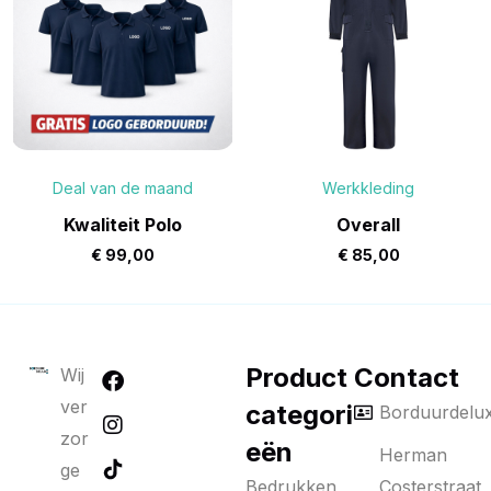
Deal van de maand
Werkkleding
Kwaliteit Polo
Overall
€
99,00
€
85,00
Product
Contact
Wij
ver
categori
Borduurdelu
zor
eën
Herman
ge
Bedrukken
Costerstraat