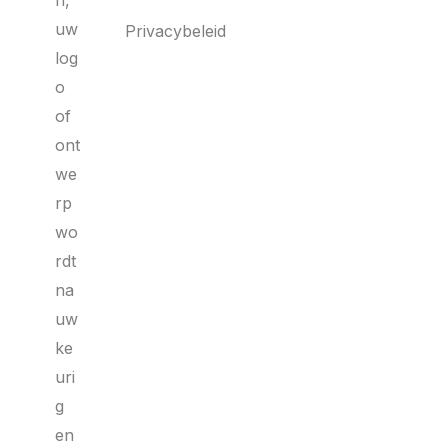
n,
uw
Privacybeleid
log
o
of
ont
we
rp
wo
rdt
na
uw
ke
uri
g
en