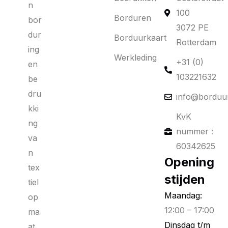
n
100
Borduren
bor
3072 PE
dur
Borduurkaart
Rotterdam
ing
Werkleding
+31 (0)
en
103221632
be
dru
info@borduur
kki
KvK
ng
nummer :
va
60342625
n
Opening
tex
stijden
tiel
Maandag:
op
12:00 – 17:00
ma
Dinsdag t/m
at