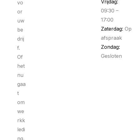
Vrijdag:
vo
09:30 –
or
17:00
uw
Zaterdag:
Op
be
afspraak
drij
Zondag:
f.
Gesloten
Of
het
nu
gaa
t
om
we
rkk
ledi
ng,