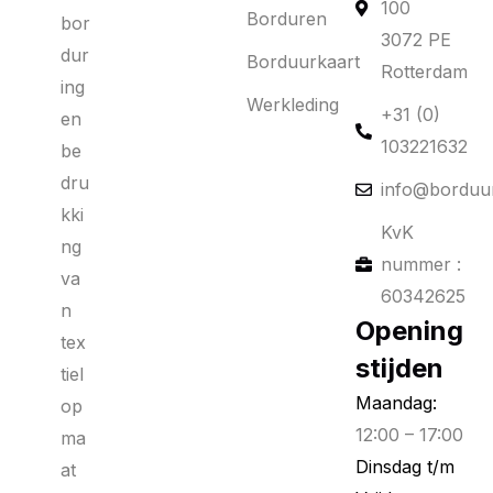
100
Borduren
bor
3072 PE
dur
Borduurkaart
Rotterdam
ing
Werkleding
+31 (0)
en
103221632
be
dru
info@borduur
kki
KvK
ng
nummer :
va
60342625
n
Opening
tex
stijden
tiel
Maandag:
op
12:00 – 17:00
ma
Dinsdag t/m
at