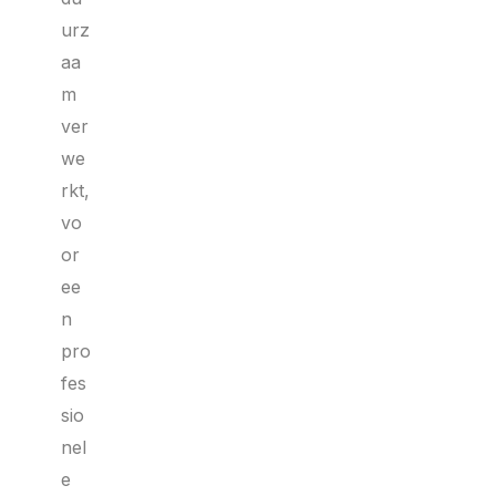
urz
aa
m
ver
we
rkt,
vo
or
ee
n
pro
fes
sio
nel
e