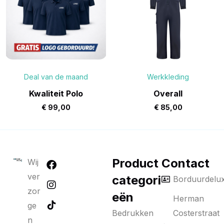
Deal van de maand
Werkkleding
Kwaliteit Polo
Overall
€
99,00
€
85,00
Product
Contact
Wij
ver
categori
Borduurdelu
zor
eën
Herman
ge
Bedrukken
Costerstraat
n