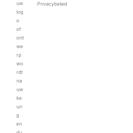
uw
Privacybeleid
log
o
of
ont
we
rp
wo
rdt
na
uw
ke
uri
g
en
du