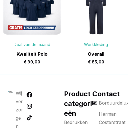
Deal van de maand
Werkkleding
Kwaliteit Polo
Overall
€
99,00
€
85,00
Product
Contact
Wij
ver
categori
Borduurdelu
zor
eën
Herman
ge
Bedrukken
Costerstraat
n