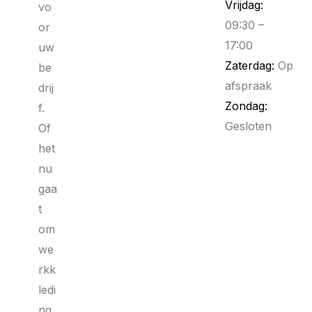
Vrijdag:
vo
09:30 –
or
17:00
uw
Zaterdag:
Op
be
afspraak
drij
Zondag:
f.
Gesloten
Of
het
nu
gaa
t
om
we
rkk
ledi
ng,