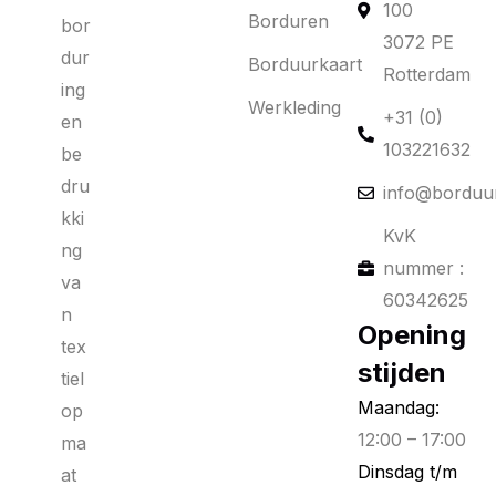
100
Borduren
bor
3072 PE
dur
Borduurkaart
Rotterdam
ing
Werkleding
+31 (0)
en
103221632
be
dru
info@borduur
kki
KvK
ng
nummer :
va
60342625
n
Opening
tex
stijden
tiel
Maandag:
op
12:00 – 17:00
ma
Dinsdag t/m
at