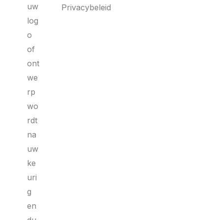
uw
Privacybeleid
log
o
of
ont
we
rp
wo
rdt
na
uw
ke
uri
g
en