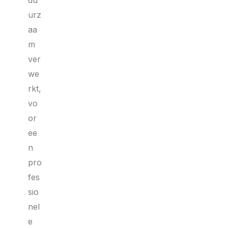
du
urz
aa
m
ver
we
rkt,
vo
or
ee
n
pro
fes
sio
nel
e