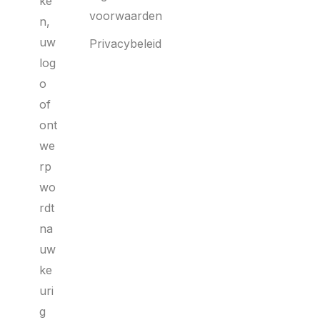
ke
voorwaarden
n,
uw
Privacybeleid
log
o
of
ont
we
rp
wo
rdt
na
uw
ke
uri
g