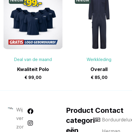
Deal van de maand
Werkkleding
Kwaliteit Polo
Overall
€
99,00
€
85,00
Product
Contact
Wij
ver
categori
Borduurdelu
zor
eën
Herman