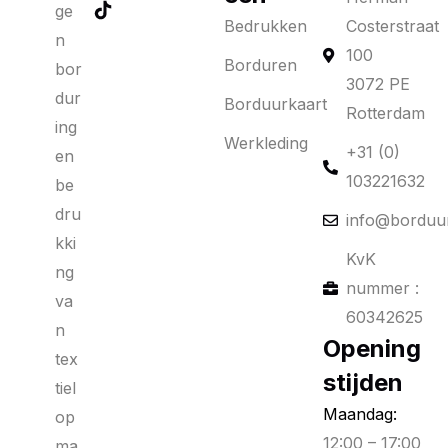
ge
Bedrukken
Costerstraat
n
100
Borduren
bor
3072 PE
dur
Borduurkaart
Rotterdam
ing
Werkleding
+31 (0)
en
103221632
be
dru
info@borduur
kki
KvK
ng
nummer :
va
60342625
n
Opening
tex
stijden
tiel
Maandag:
op
12:00 – 17:00
ma