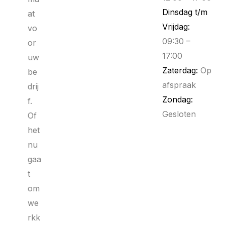
Dinsdag t/m
at
Vrijdag:
vo
09:30 –
or
17:00
uw
Zaterdag:
Op
be
afspraak
drij
Zondag:
f.
Gesloten
Of
het
nu
gaa
t
om
we
rkk