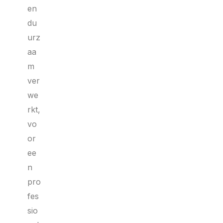
en
du
urz
aa
m
ver
we
rkt,
vo
or
ee
n
pro
fes
sio