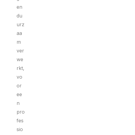
en
du
urz
aa
m
ver
we
rkt,
vo
or
ee
n
pro
fes
sio