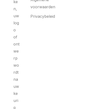
ke
voorwaarden
n,
uw
Privacybeleid
log
o
of
ont
we
rp
wo
rdt
na
uw
ke
uri
g