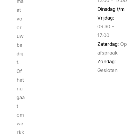
12:00 – 17:00
ma
Dinsdag t/m
at
Vrijdag:
vo
09:30 –
or
17:00
uw
Zaterdag:
Op
be
afspraak
drij
Zondag:
f.
Gesloten
Of
het
nu
gaa
t
om
we
rkk