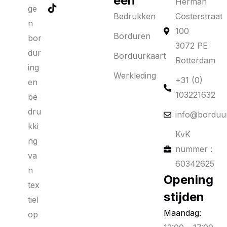
eën
Herman
ge
Bedrukken
Costerstraat
n
100
Borduren
bor
3072 PE
dur
Borduurkaart
Rotterdam
ing
Werkleding
+31 (0)
en
103221632
be
dru
info@borduur
kki
KvK
ng
nummer :
va
60342625
n
Opening
tex
stijden
tiel
Maandag:
op