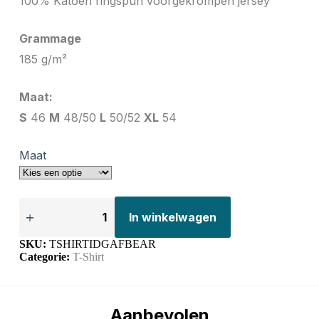
100% Katoen ringspun voorgekrompen jersey
Grammage
185 g/m²
Maat:
S
46
M
48/50
L
50/52
XL
54
Maat
In winkelwagen
SKU:
TSHIRTIDGAFBEAR
Categorie:
T-Shirt
Aanbevolen