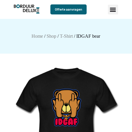
Offerte aanvragen
Home
/
Shop
/
T-Shirt
/ IDGAF bear