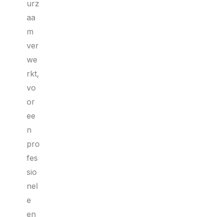
urz
aa
m
ver
we
rkt,
vo
or
ee
n
pro
fes
sio
nel
e
en