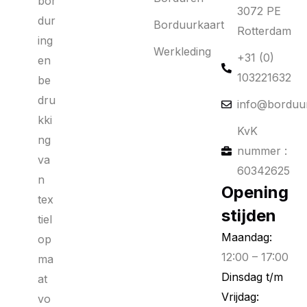
bor
3072 PE
dur
Borduurkaart
Rotterdam
ing
Werkleding
+31 (0)
en
103221632
be
dru
info@borduur
kki
KvK
ng
nummer :
va
60342625
n
Opening
tex
stijden
tiel
Maandag:
op
12:00 – 17:00
ma
Dinsdag t/m
at
Vrijdag:
vo