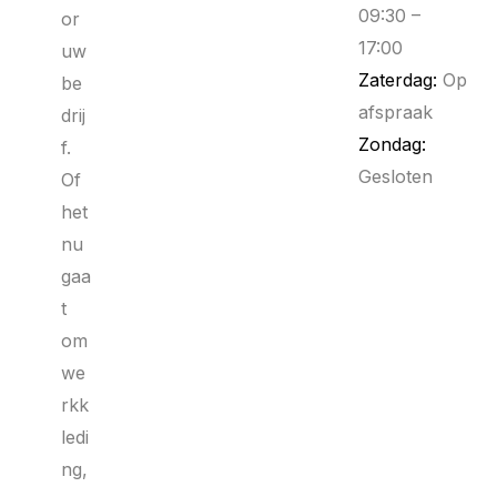
09:30 –
or
17:00
uw
Zaterdag:
Op
be
afspraak
drij
Zondag:
f.
Gesloten
Of
het
nu
gaa
t
om
we
rkk
ledi
ng,