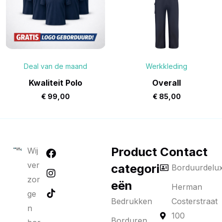
Deal van de maand
Werkkleding
Kwaliteit Polo
Overall
€
99,00
€
85,00
Product
Contact
Wij
ver
categori
Borduurdelu
zor
eën
Herman
ge
Bedrukken
Costerstraat
n
100
Borduren