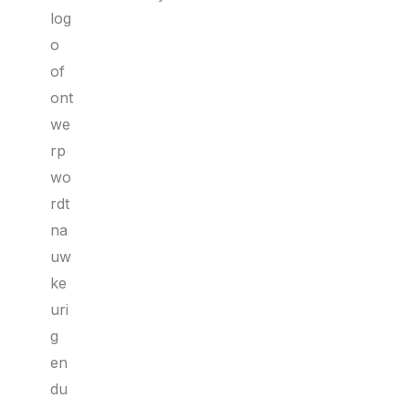
log
o
of
ont
we
rp
wo
rdt
na
uw
ke
uri
g
en
du