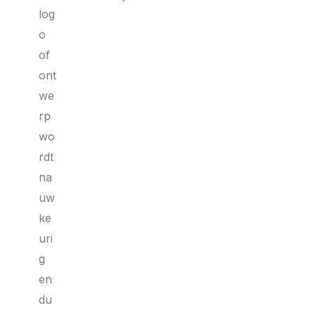
log
o
of
ont
we
rp
wo
rdt
na
uw
ke
uri
g
en
du