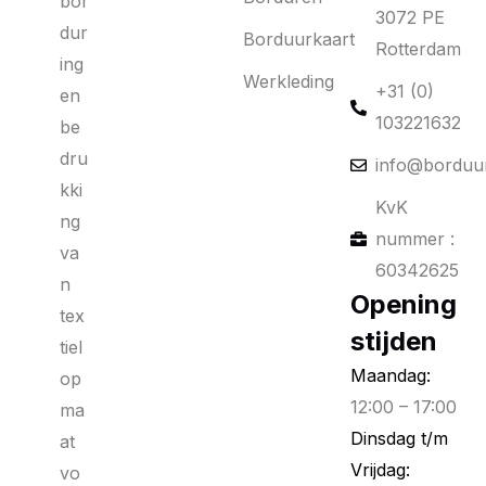
bor
3072 PE
dur
Borduurkaart
Rotterdam
ing
Werkleding
+31 (0)
en
103221632
be
dru
info@borduur
kki
KvK
ng
nummer :
va
60342625
n
Opening
tex
stijden
tiel
Maandag:
op
12:00 – 17:00
ma
Dinsdag t/m
at
Vrijdag:
vo