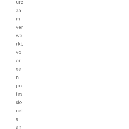
urz
aa
m
ver
we
rkt,
vo
or
ee
n
pro
fes
sio
nel
e
en