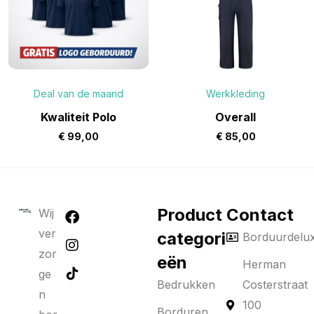
Deal van de maand
Werkkleding
Kwaliteit Polo
Overall
€
99,00
€
85,00
Product
Contact
Wij
ver
categori
Borduurdelu
zor
eën
Herman
ge
Bedrukken
Costerstraat
n
100
Borduren