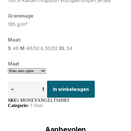
100% Katoen ringspun voorgekrompen jersey
Grammage
185 g/m²
Maat:
S
46
M
48/50
L
50/52
XL
54
Maat
In winkelwagen
SKU:
MONEYANGELTSHIRT
Categorie:
T-Shirt
Aanbevolen