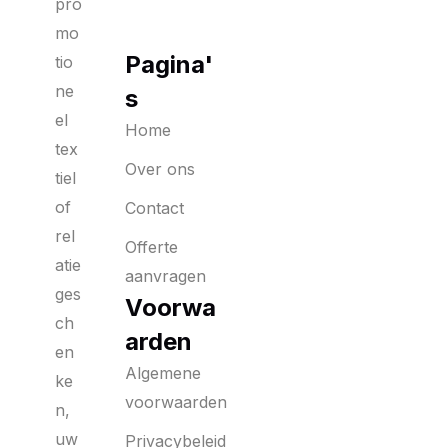
pro
mo
Pagina'
tio
ne
s
el
Home
tex
Over ons
tiel
of
Contact
rel
Offerte
atie
aanvragen
ges
Voorwa
ch
arden
en
Algemene
ke
voorwaarden
n,
uw
Privacybeleid