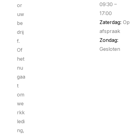
09:30 –
or
17:00
uw
Zaterdag:
Op
be
afspraak
drij
Zondag:
f.
Gesloten
Of
het
nu
gaa
t
om
we
rkk
ledi
ng,