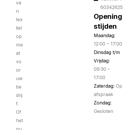
va
60342625
n
Opening
tex
stijden
tiel
Maandag:
op
12:00 – 17:00
ma
Dinsdag t/m
at
Vrijdag:
vo
09:30 –
or
17:00
uw
Zaterdag:
Op
be
afspraak
drij
Zondag:
f.
Gesloten
Of
het
nu