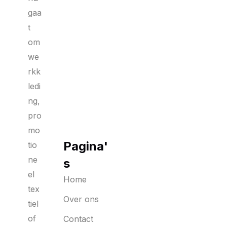
gaa
t
om
we
rkk
ledi
ng,
pro
mo
Pagina'
tio
ne
s
el
Home
tex
Over ons
tiel
of
Contact