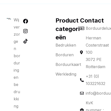
Product
Contact
Wij
ver
categori
Borduurdelu
zor
eën
Herman
ge
Bedrukken
Costerstraat
n
100
Borduren
bor
3072 PE
dur
Borduurkaart
Rotterdam
ing
Werkleding
+31 (0)
en
103221632
be
dru
info@borduur
kki
KvK
ng
nummer :