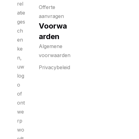
rel
Offerte
atie
aanvragen
ges
Voorwa
ch
arden
en
Algemene
ke
voorwaarden
n,
uw
Privacybeleid
log
o
of
ont
we
rp
wo
rdt