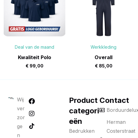
Deal van de maand
Werkkleding
Kwaliteit Polo
Overall
€
99,00
€
85,00
Product
Contact
Wij
ver
categori
Borduurdelu
zor
eën
Herman
ge
Bedrukken
Costerstraat
n