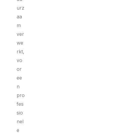
urz
aa
m
ver
we
rkt,
vo
or
ee
n
pro
fes
sio
nel
e