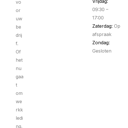
Vrijdag:
vo
09:30 –
or
17:00
uw
Zaterdag:
Op
be
afspraak
drij
Zondag:
f.
Gesloten
Of
het
nu
gaa
t
om
we
rkk
ledi
ng,