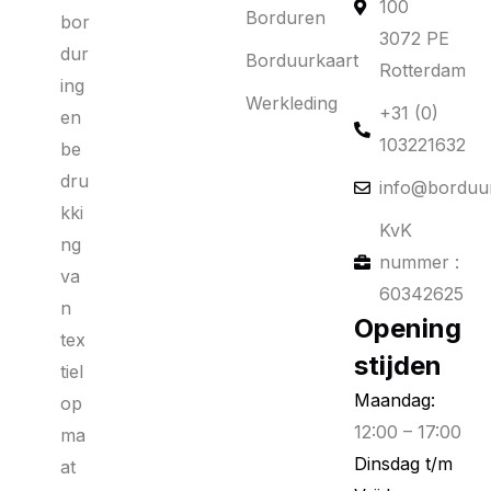
100
Borduren
bor
3072 PE
dur
Borduurkaart
Rotterdam
ing
Werkleding
+31 (0)
en
103221632
be
dru
info@borduur
kki
KvK
ng
nummer :
va
60342625
n
Opening
tex
stijden
tiel
Maandag:
op
12:00 – 17:00
ma
Dinsdag t/m
at