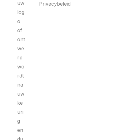
uw
Privacybeleid
log
o
of
ont
we
rp
wo
rdt
na
uw
ke
uri
g
en
du