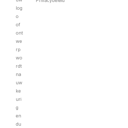
Privacybeleid
log
o
of
ont
we
rp
wo
rdt
na
uw
ke
uri
g
en
du