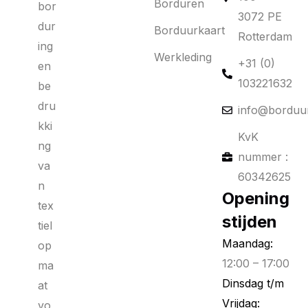
Borduren
bor
3072 PE
dur
Borduurkaart
Rotterdam
ing
Werkleding
+31 (0)
en
103221632
be
dru
info@borduur
kki
KvK
ng
nummer :
va
60342625
n
Opening
tex
stijden
tiel
Maandag:
op
12:00 – 17:00
ma
Dinsdag t/m
at
Vrijdag:
vo