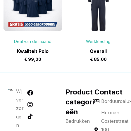
Deal van de maand
Werkkleding
Kwaliteit Polo
Overall
€
99,00
€
85,00
Product
Contact
Wij
ver
categori
Borduurdelu
zor
eën
Herman
ge
Bedrukken
Costerstraat
n
100