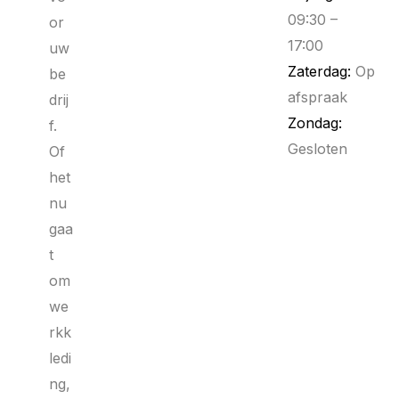
09:30 –
or
17:00
uw
Zaterdag:
Op
be
afspraak
drij
Zondag:
f.
Gesloten
Of
het
nu
gaa
t
om
we
rkk
ledi
ng,