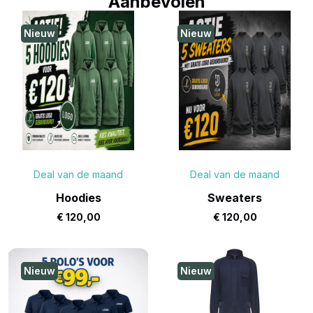
Aanbevolen
Nieuw
Nieuw
Deal van de maand
Deal van de maand
Hoodies
Sweaters
€
120,00
€
120,00
Nieuw
Nieuw