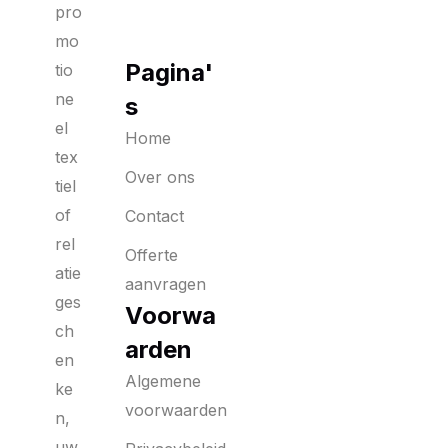
pro
mo
Pagina'
tio
ne
s
el
Home
tex
Over ons
tiel
of
Contact
rel
Offerte
atie
aanvragen
ges
Voorwa
ch
arden
en
Algemene
ke
voorwaarden
n,
uw