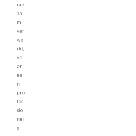
urz
aa
m
ver
we
rkt,
vo
or
ee
n
pro
fes
sio
nel
e