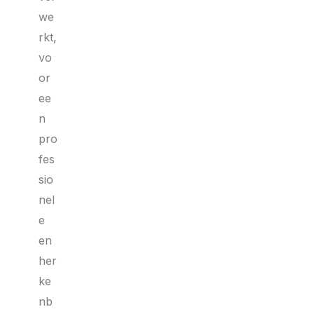
we
rkt,
vo
or
ee
n
pro
fes
sio
nel
e
en
her
ke
nb