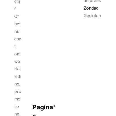
afspraak
drij
Zondag:
f.
Gesloten
Of
het
nu
gaa
t
om
we
rkk
ledi
ng,
pro
mo
Pagina'
tio
ne
s