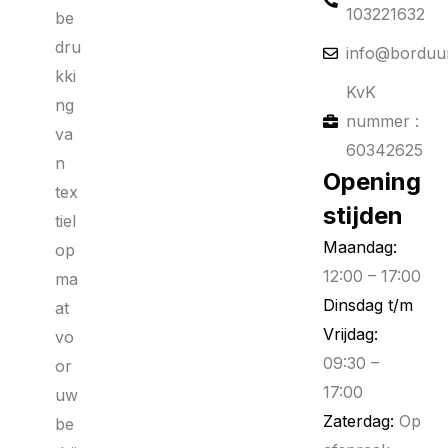
103221632
be
dru
info@borduur
kki
KvK
ng
nummer :
va
60342625
n
Opening
tex
stijden
tiel
Maandag:
op
12:00 – 17:00
ma
Dinsdag t/m
at
Vrijdag:
vo
09:30 –
or
17:00
uw
Zaterdag:
Op
be