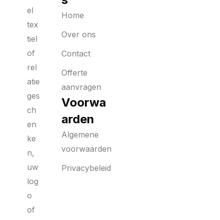
el
Home
tex
Over ons
tiel
of
Contact
rel
Offerte
atie
aanvragen
ges
Voorwa
ch
arden
en
Algemene
ke
voorwaarden
n,
uw
Privacybeleid
log
o
of