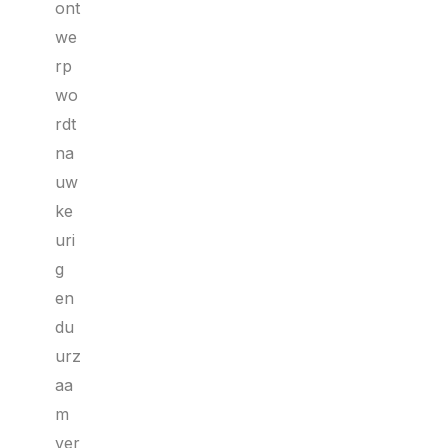
ont
we
rp
wo
rdt
na
uw
ke
uri
g
en
du
urz
aa
m
ver