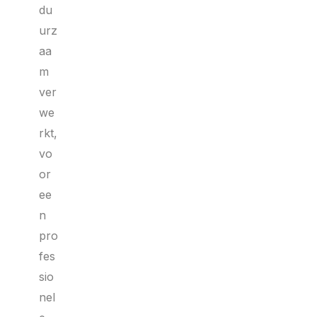
du
urz
aa
m
ver
we
rkt,
vo
or
ee
n
pro
fes
sio
nel