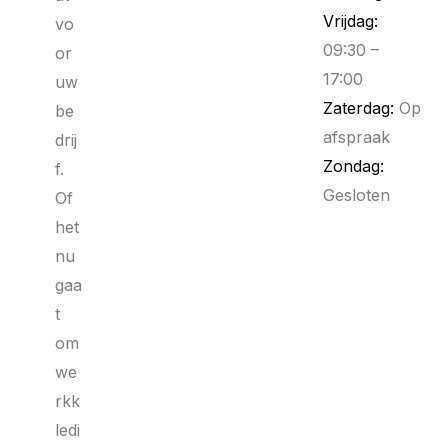
Vrijdag:
vo
09:30 –
or
17:00
uw
Zaterdag:
Op
be
afspraak
drij
Zondag:
f.
Gesloten
Of
het
nu
gaa
t
om
we
rkk
ledi