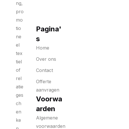
ng,
pro
mo
Pagina'
tio
ne
s
el
Home
tex
Over ons
tiel
of
Contact
rel
Offerte
atie
aanvragen
ges
Voorwa
ch
arden
en
Algemene
ke
voorwaarden
n,