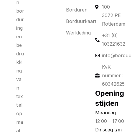
n
100
Borduren
bor
3072 PE
dur
Borduurkaart
Rotterdam
ing
Werkleding
+31 (0)
en
103221632
be
dru
info@borduur
kki
KvK
ng
nummer :
va
60342625
n
Opening
tex
stijden
tiel
Maandag:
op
12:00 – 17:00
ma
Dinsdag t/m
at