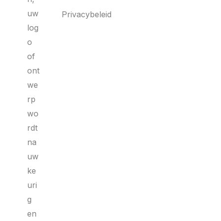
uw
Privacybeleid
log
o
of
ont
we
rp
wo
rdt
na
uw
ke
uri
g
en