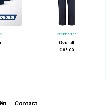
nd
Werkkleding
o
Overall
€
85,00
eën
Contact