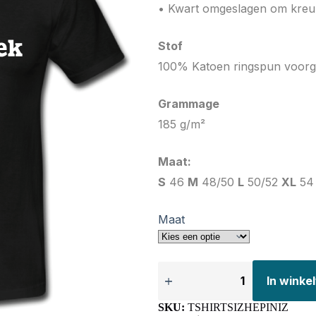
• Kwart omgeslagen om kreu
Stof
100% Katoen ringspun voorg
Grammage
185 g/m²
Maat:
S
46
M
48/50
L
50/52
XL
54
Maat
In wink
SKU:
TSHIRTSIZHEPINIZ