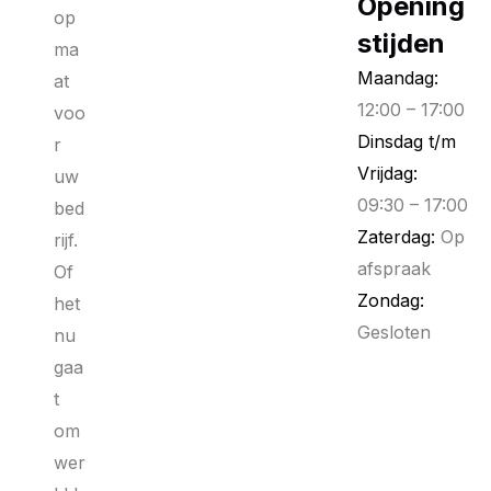
Opening
op
stijden
ma
Maandag:
at
12:00 – 17:00
voo
Dinsdag t/m
r
Vrijdag:
uw
09:30 – 17:00
bed
Zaterdag:
Op
rijf.
afspraak
Of
Zondag:
het
Gesloten
nu
gaa
t
om
wer