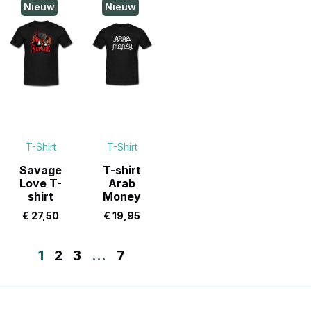
Nieuw
Nieuw
T-Shirt
T-Shirt
Savage
T-shirt
Love T-
Arab
shirt
Money
€
27,50
€
19,95
1
2
3
…
7