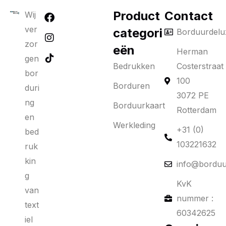
Product
Contact
Wij
ver
categori
Borduurdelu
zor
eën
Herman
gen
Bedrukken
Costerstraat
bor
100
Borduren
duri
3072 PE
ng
Borduurkaart
Rotterdam
en
Werkleding
+31 (0)
bed
103221632
ruk
kin
info@borduu
g
KvK
van
nummer :
text
60342625
iel