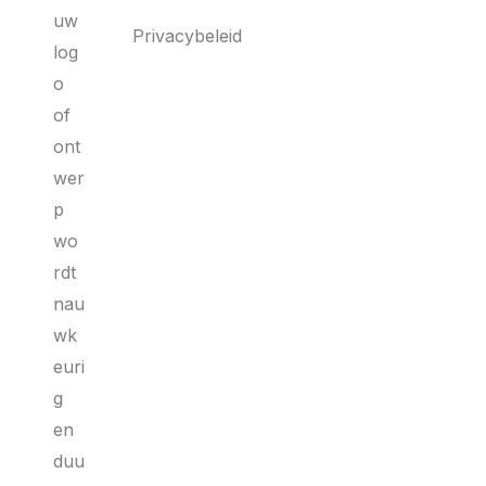
uw
Privacybeleid
log
o
of
ont
wer
p
wo
rdt
nau
wk
euri
g
en
duu